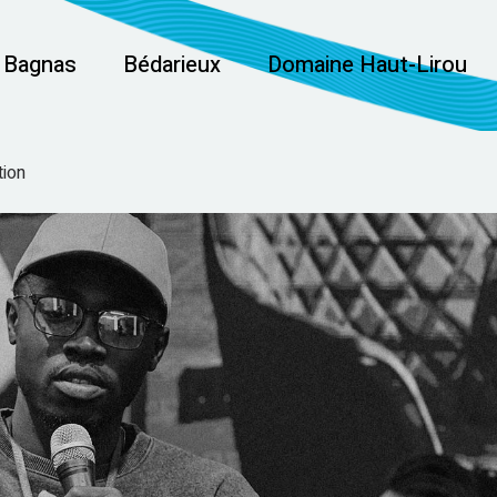
u Bagnas
Bédarieux
Domaine Haut-Lirou
tion