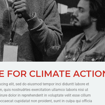
E FOR CLIMATE ACTIO
cing elit, sed do eiusmod tempor inci diduntt labore et
 quis nostrudrtes exercitation ullamco laboris nisi ut
re dolor in reprehenderit in voluptate velit esse cillum
occaecat cupidatat non proident, sunt in culpa qui officia