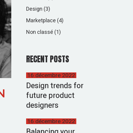
Design
(3)
Marketplace
(4)
Non classé
(1)
RECENT POSTS
16 décembre 2022
Design trends for
N
future product
designers
16 décembre 2022
Balancing your