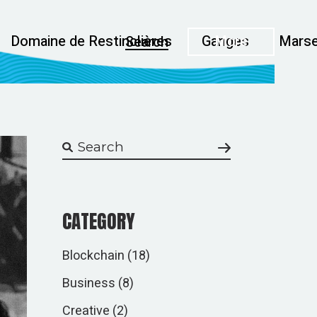
Domaine de Restinclières
Ganges
More
Marse
Search
CATEGORY
Blockchain
(18)
Business
(8)
Creative
(2)