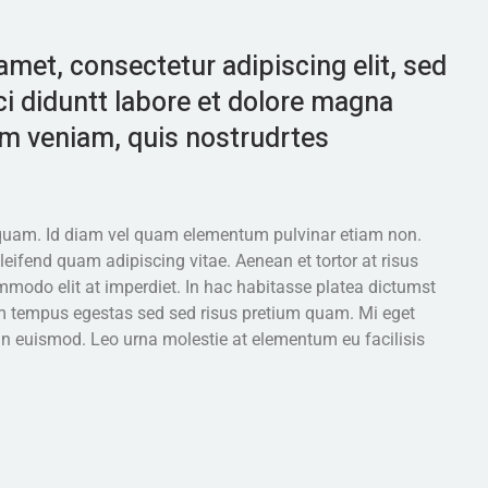
met, consectetur adipiscing elit, sed
i diduntt labore et dolore magna
im veniam, quis nostrudrtes
liquam. Id diam vel quam elementum pulvinar etiam non.
ifend quam adipiscing vitae. Aenean et tortor at risus
mmodo elit at imperdiet. In hac habitasse platea dictumst
 tempus egestas sed sed risus pretium quam. Mi eget
an euismod. Leo urna molestie at elementum eu facilisis