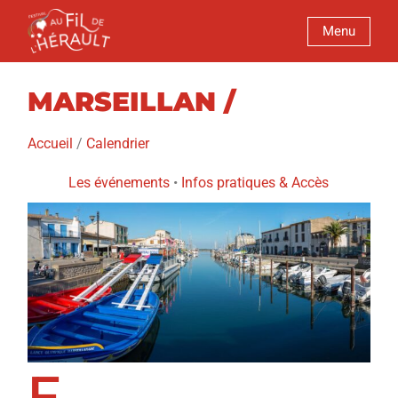
Menu
MARSEILLAN /
Accueil
/
Calendrier
Les événements
•
Infos pratiques
&
Accès