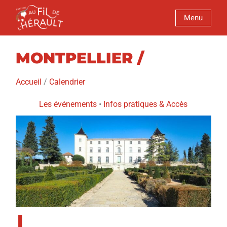
Menu
MONTPELLIER /
Accueil
/
Calendrier
Les événements
•
Infos pratiques
&
Accès