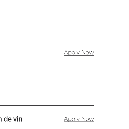
ARLE
Apply Now
 de vin
Apply Now