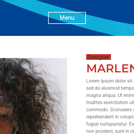
Menu
Designer
MARLEN
Lorem ipsum dolor sit a
sed do eiusmod tempor 
magna aliqua. Ut enim
trudrtes exercitation ul
commodo. Sconseers qua
reprehenderit in volupt
fugiat nullapariatur. E
non proident, sunt in c