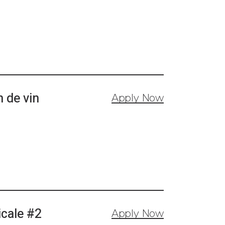
 de vin
Apply Now
icale #2
Apply Now