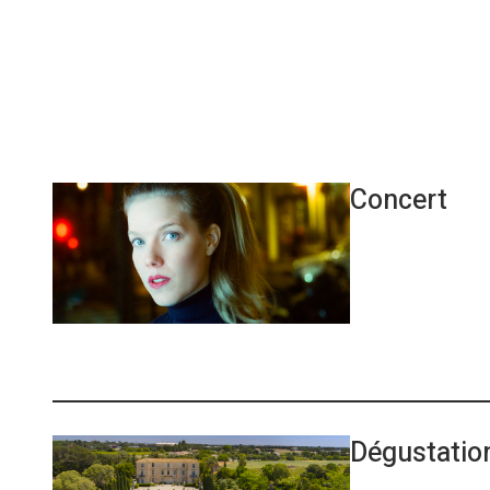
BY M
Concert
Dégustation