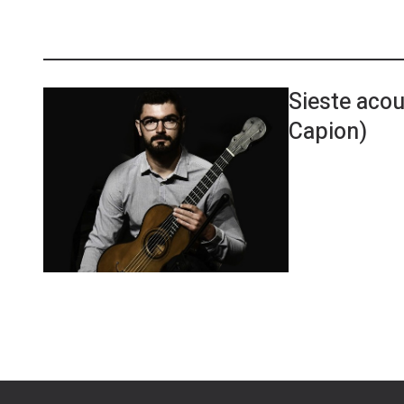
Sieste aco
Capion)