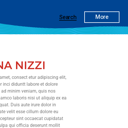
More
Search
A NIZZI
met, consect etur adipiscing elit,
inci diduntt labore et dolore
 ad minim veniam, quis nos
lamco laboris nisi ut aliquip ex ea
t. Duis aute irure dolor in
ate velit esse cillum dolore eu
xcepteur sint occaecat cupidatat
ulpa qui officia deserunt mollit