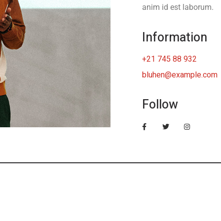
anim id est laborum.
Information
+21 745 88 932
bluhen@example.com
Follow