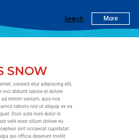
More
Search
S SNOW
met, consect etur adipiscing elit,
inci diduntt labore et dolore
 ad minim veniam, quis nos
lamco laboris nisi ut aliquip ex ea
t. Duis aute irure dolor in
ate velit esse cillum dolore eu
xcepteur sint occaecat cupidatat
ulpa qui officia deserunt mollit