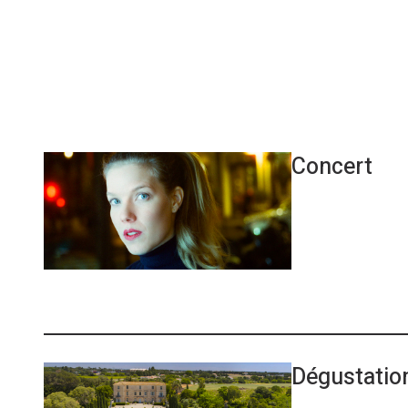
BY J
Concert
Dégustation