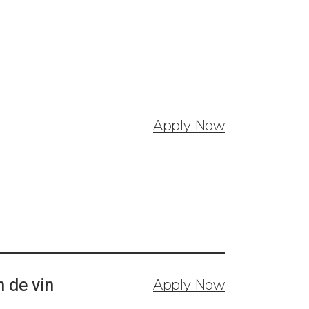
ELLY
Apply Now
 de vin
Apply Now