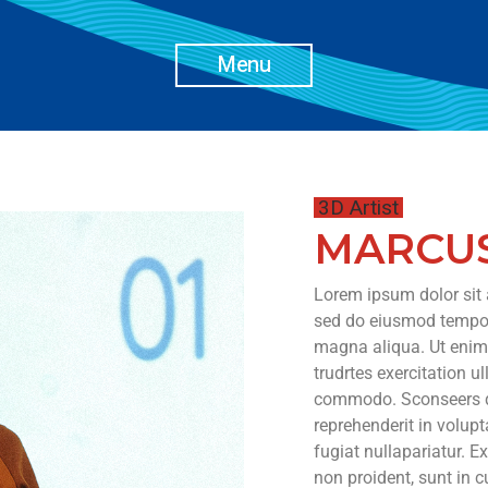
Menu
3D Artist
MARCU
Lorem ipsum dolor sit a
sed do eiusmod tempor 
magna aliqua. Ut enim
trudrtes exercitation ul
commodo. Sconseers qua
reprehenderit in volupt
fugiat nullapariatur. E
non proident, sunt in c