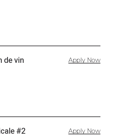
 de vin
Apply Now
icale #2
Apply Now