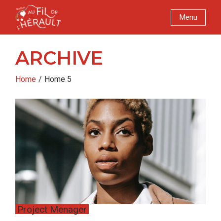
Skip
to
Menu
the
content
ARCHIVE
Home
Home 5
Project Menager