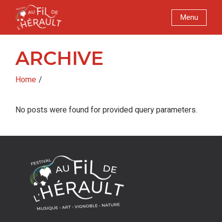
Skip
to
Menu
the
content
ARCHIVE
Home
No posts were found for provided query parameters.