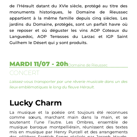
de l’Hérault datant du XVIe siècle, protégé au titre des
monuments historiques, le Domaine de Rieussec
appartient à la même famille depuis cinq siècles. Les
jardins du Domaine, protégés, sont un parfait havre où
se reposer et où déguster les vins AOP Coteaux du
Languedoc, AOP Terrasses du Larzac et IGP Saint
Guilhem le Désert qui y sont produits.
MARDI 11/07 - 20h
Domaine de Rieussec
CONCERT
Laissez-vous transporter par une rêverie musicale dans un des
lieux emblématiques le long du fleuve Hérault.
Lucky Charm
La musique et la poésie ont toujours été reconnues
comme sœurs, marchant main dans la main, et se
soutenant l’une l’autre. Les Ombres, ensemble de
musique baroque montpelliérain, réunissent des textes
mis en musique par Henry Purcell et des arrangements
des célèbres Scottish Songs réalisés par Joseph Haydn.