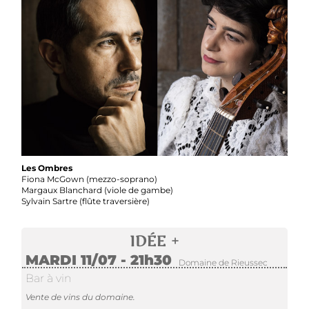
Les Ombres
Fiona McGown (mezzo-soprano)
Margaux Blanchard (viole de gambe)
Sylvain Sartre (flûte traversière)
IDÉE +
MARDI 11/07 - 21h30
Domaine de Rieussec
Bar à vin
Vente de vins du domaine.