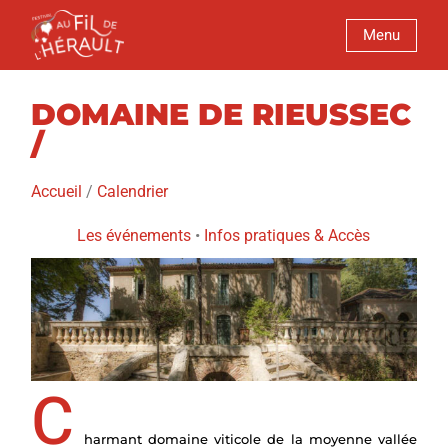
Menu
DOMAINE DE RIEUSSEC
/
Accueil
/
Calendrier
Les événements
•
Infos pratiques
&
Accès
C
harmant domaine viticole de la moyenne vallée