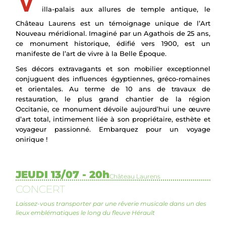
V
illa-palais aux allures de temple antique, le
Château Laurens est un témoignage unique de l’Art
Nouveau méridional. Imaginé par un Agathois de 25 ans,
ce monument historique, édifié vers 1900, est un
manifeste de l’art de vivre à la Belle Époque.
Ses décors extravagants et son mobilier exceptionnel
conjuguent des influences égyptiennes, gréco-romaines
et orientales. Au terme de 10 ans de travaux de
restauration, le plus grand chantier de la région
Occitanie, ce monument dévoile aujourd’hui une œuvre
d’art total, intimement liée à son propriétaire, esthète et
voyageur passionné. Embarquez pour un voyage
onirique !
JEUDI 13/07 - 20h
Château Laurens
CONCERT
Laissez-vous transporter par une rêverie musicale dans un des
lieux emblématiques le long du fleuve Hérault