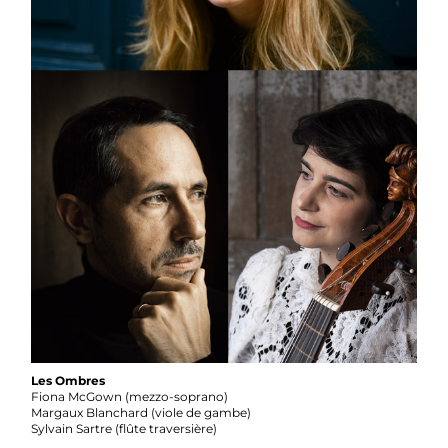
Les Ombres
Fiona McGown (mezzo-soprano)
Margaux Blanchard (viole de gambe)
Sylvain Sartre (flûte traversière)