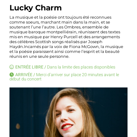
Lucky Charm
La musique et la poésie ont toujours été reconnues
comme soeurs, marchant main dans la main, et se
soutenant l’une l’autre. Les Ombres, ensemble de
musique baroque montpelliérain, réunissent des textes
mis en musique par Henry Purcell et des arrangements
des célèbres Scottish songs réalisés par Joseph
Haydn.Incarnés par la voix de Fiona McGown, la musique
et la poésie paraissent ainsi comme l’esprit et la beauté
réunis en une seule personne.
ENTRÉE LIBRE /
Dans la limite des places disponibles
ARRIVÉE /
Merci d’arriver sur place 20 minutes avant le
début du concert